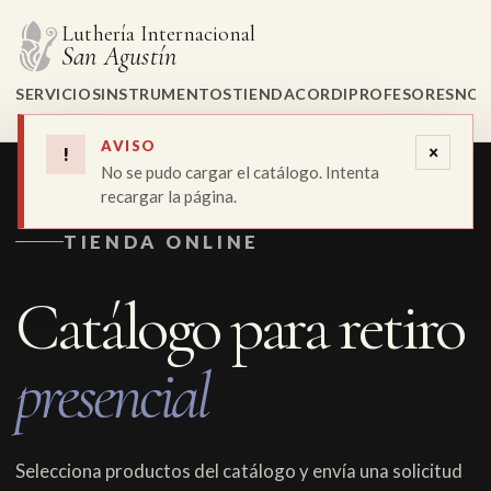
Luthería Internacional
San Agustín
SERVICIOS
INSTRUMENTOS
TIENDA
CORDI
PROFESORES
NOS
AVISO
×
!
No se pudo cargar el catálogo. Intenta
recargar la página.
TIENDA ONLINE
Catálogo para retiro
presencial
Selecciona productos del catálogo y envía una solicitud